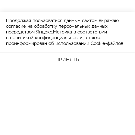
Продолжая пользоваться данным сайтом выражаю
согласие на обработку персональных данных
посредством Яндекс.Метрика в соответствии
с
политикой конфиденциальности
, а также
проинформирован об использовании Cookie-файлов
Упс! Что-то пошло не так. Зайдите позже.
ПРИНЯТЬ
Наверх
Член Ассоциации Брендинговых
Компаний России